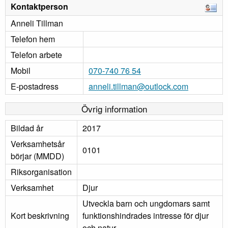
Kontaktperson
Anneli Tillman
Telefon hem
Telefon arbete
Mobil
070-740 76 54
E-postadress
anneli.tillman@outlock.com
Övrig information
Bildad år
2017
Verksamhetsår
0101
börjar (MMDD)
Riksorganisation
Verksamhet
Djur
Utveckla barn och ungdomars samt
Kort beskrivning
funktionshindrades intresse för djur
och natur.