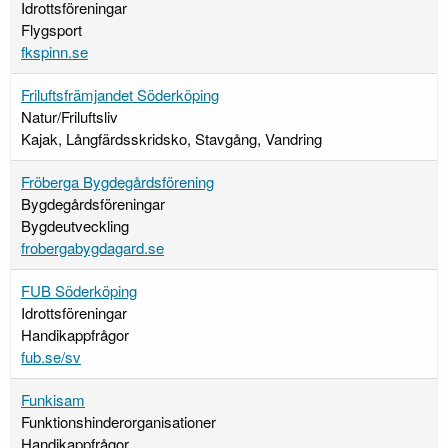
Idrottsföreningar
Flygsport
fkspinn.se
Friluftsfrämjandet Söderköping
Natur/Friluftsliv
Kajak, Långfärdsskridsko, Stavgång, Vandring
Fröberga Bygdegårdsförening
Bygdegårdsföreningar
Bygdeutveckling
frobergabygdagard.se
FUB Söderköping
Idrottsföreningar
Handikappfrågor
fub.se/sv
Funkisam
Funktionshinderorganisationer
Handikappfrågor