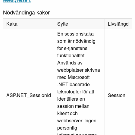
Nödvändinga kakor
Kaka
Syfte
Livslängd
En sessionskaka
som är nödvändig
för e-tjänstens
funktionalitet.
Används av
webbplatser skrivna
med Miscrosoft
.NET-baserade
teknologier för att
ASP.NET_SessionId
Session
identifiera en
session mellan
klient och
webbserver. Ingen
personlig
information sparas