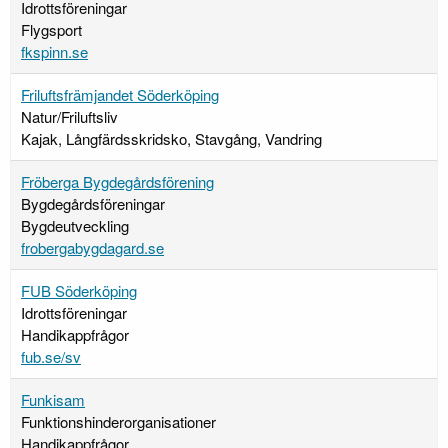
Idrottsföreningar
Flygsport
fkspinn.se
Friluftsfrämjandet Söderköping
Natur/Friluftsliv
Kajak, Långfärdsskridsko, Stavgång, Vandring
Fröberga Bygdegårdsförening
Bygdegårdsföreningar
Bygdeutveckling
frobergabygdagard.se
FUB Söderköping
Idrottsföreningar
Handikappfrågor
fub.se/sv
Funkisam
Funktionshinderorganisationer
Handikappfrågor