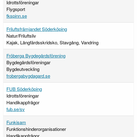
Idrottsföreningar
Flygsport
fkspinn.se
Friluftsfrämjandet Söderköping
Natur/Friluftsliv
Kajak, Långfärdsskridsko, Stavgång, Vandring
Fröberga Bygdegårdsförening
Bygdegårdsföreningar
Bygdeutveckling
frobergabygdagard.se
FUB Söderköping
Idrottsföreningar
Handikappfrågor
fub.se/sv
Funkisam
Funktionshinderorganisationer
Handikappfrågor