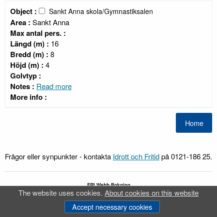
Object :
Sankt Anna skola/Gymnastiksalen
Area :
Sankt Anna
Max antal pers. :
Längd (m) :
16
Bredd (m) :
8
Höjd (m) :
4
Golvtyp :
Notes :
Read more
More info :
Frågor eller synpunkter - kontakta
Idrott och Fritid
på 0121-186 25.
FRI
Webb-Bokning
The website uses cookies.
About cookies on this website
®
FRI
is a registrered trademark of
Idavall Data AB
.
Accessibility report
Accept necessary cookies
v 5.2.34